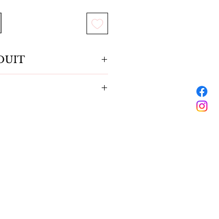
DUIT
 léger et agréable à porter.
haîne maillon et fermoir.
n-gorge ou une brassière à bretelles et
nts.