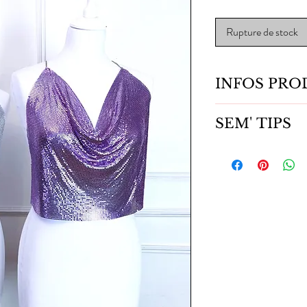
Rupture de stock
INFOS PRO
Top en métal souple,
SEM' TIPS
Ajustable avec une c
Le porter avec un soutie
bande du dos transpare