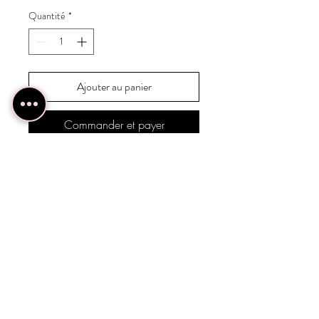
Quantité
*
Ajouter au panier
Commander et payer
Le mauve est tendance ! Suis
le mauve’ment:)
INFOS PRODUIT
Combinaison élasthane pour un confort
SEM TIPS
ultime
Légère, parfaite pour les entrainements
Pas de couture devant mais une couture à
intenses