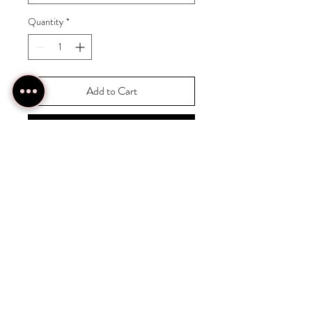
Quantity
*
Add to Cart
Buy Now
Résille is the new sexy...
INFOS PRODUITS
Robe extensible jusqu'à XL.
SEM' TIPS
Epouse parfaitement n'importe quelle
silhouette.
Se porte par dessus ce que vous voulez.
Perso, je met un leging 3/4 et une