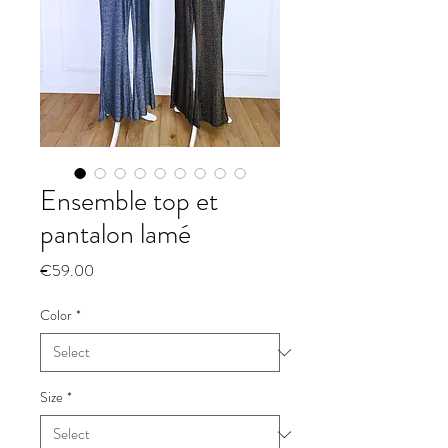
Ensemble top et
pantalon lamé
Price
€59.00
Color
*
Size
*