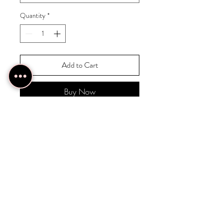
Quantity
*
Add to Cart
Buy Now
Une pure merveille! Porté, ça
fait son effet!
INFOS PRODUITS
Tissu élasthane et très doux qui ne
SEM TIPS
gratte pas.
Pantalon évasé en bas
Accessoirise avec une chaîne de taille,
Elastique de taille solide et épais